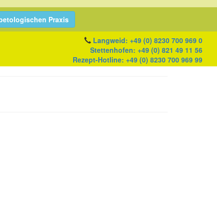
abetologischen Praxis
Langweid:
+49 (0) 8230 700 969 0
Stettenhofen:
+49 (0) 821 49 11 56
Rezept-Hotline:
+49 (0) 8230 700 969 99